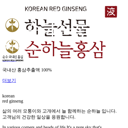
장시간 저온 숙성 100%
장시간 저온 숙성 100%
더보기
더보기
국내산 홍삼추출액 100%
더보기
더보기
korean
red ginseng
삶의 여러 모퉁이와 고개에서 늘 함께하는 순하늘 입니다.
고객님의 건강한 일상을 응원합니다.
In various corners and heads of life It's a pure sky that's